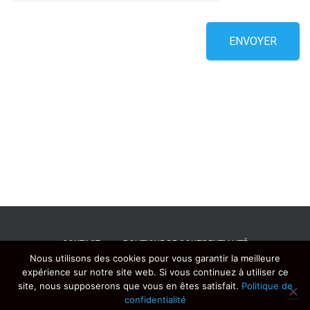
ENVOYER
CONTACT
POLITIQUE DE CONFIDENTIALITÉ
Nous utilisons des cookies pour vous garantir la meilleure
expérience sur notre site web. Si vous continuez à utiliser ce
MENTIONS LÉGALES
site, nous supposerons que vous en êtes satisfait.
Politique de
confidentialité
Hestia | Développé par
ThemeIsle